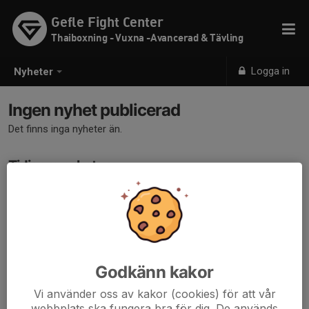
Gefle Fight Center
Thaiboxning - Vuxna -Avancerad & Tävling
Logga in
Nyheter
Ingen nyhet publicerad
Det finns inga nyheter än.
Tidigare nyheter
Det finns inga tidigare nyheter
Godkänn kakor
Vi använder oss av kakor (cookies) för att vår
webbplats ska fungera bra för dig. De används