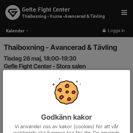
Gefle Fight Center
Thaiboxning - Vuxna -Avancerad & Tävling
Logga in
Kalender
Thaiboxning - Avancerad & Tävling
Tisdag 26 maj, 18:00-19:30
Gefle Fight Center - Stora salen
Samling: 18:00
Thaiboxning - Avancerad & Tävling
Kod in: 3366
Godkänn kakor
Vi använder oss av kakor (cookies) för att vår
webbplats ska fungera bra för dig. De används