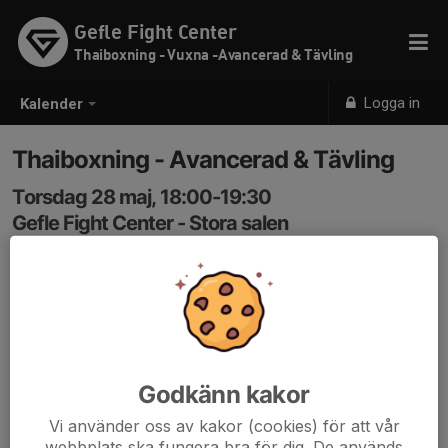
Gefle Fight Center
Thaiboxning - Vuxna -Avancerad & Tävling
Logga in
Kalender
Thaiboxning - Avancerad & Tävling
Torsdag 28 maj, 18:00-19:30
Gefle Fight Center - Stora salen
Samling: 18:00
Thaiboxning - Avancerad & Tävling
Kod in: 3366
Godkänn kakor
Vi använder oss av kakor (cookies) för att vår
webbplats ska fungera bra för dig. De används