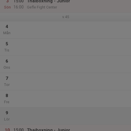
3
15:00
Thaiboxning - Junior
16:00
Sön
Gefle Fight Center
v.45
4
Mån
5
Tis
6
Ons
7
Tor
8
Fre
9
Lör
10
15:00
Thaiboxning - Junior