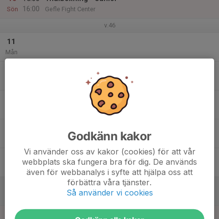
16:00
Sön
Gefle Fight Center
v.46
11
Mån
12
Tis
13
Ons
14
Godkänn kakor
Tor
Vi använder oss av kakor (cookies) för att vår
15
webbplats ska fungera bra för dig. De används
Fre
även för webbanalys i syfte att hjälpa oss att
förbättra våra tjänster.
16
12:00
Filiph Waldt
Så använder vi cookies
16:00
Lör
Gefle Fight Center
17
16:00
Thaiboxning - Junior