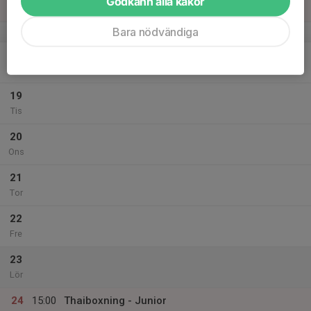
Godkänn alla kakor
17:00
Sön
Gefle Fight Center
Bara nödvändiga
v.47
18
Mån
19
Tis
20
Ons
21
Tor
22
Fre
23
Lör
24
15:00
Thaiboxning - Junior