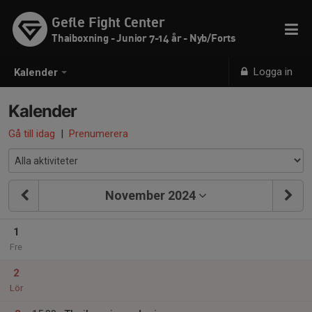
Gefle Fight Center
Thaiboxning - Junior 7-14 år - Nyb/Forts
Logga in
Kalender
Kalender
Gå till idag
|
Prenumerera
November 2024
1
Fre
2
Lör