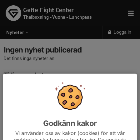
Gefle Fight Center
Thaiboxning - Vuxna - Lunchpass
Logga in
Nyheter
Ingen nyhet publicerad
Det finns inga nyheter än.
Tidigare nyheter
Det finns inga tidigare nyheter
Godkänn kakor
Vi använder oss av kakor (cookies) för att vår
webbplats ska fungera bra för dig. De används