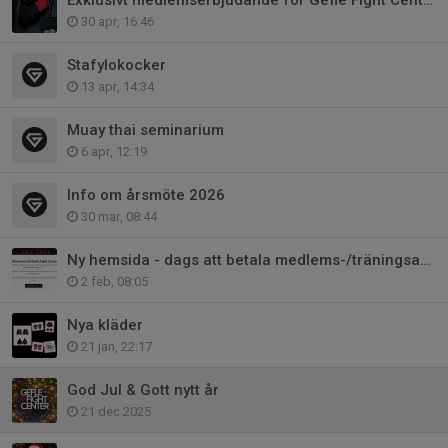
30 apr, 16:46
Stafylokocker
13 apr, 14:34
Muay thai seminarium
6 apr, 12:19
Info om årsmöte 2026
30 mar, 08:44
Ny hemsida - dags att betala medlems-/träningsavgift
2 feb, 08:05
Nya kläder
21 jan, 22:17
God Jul & Gott nytt år
21 dec 2025