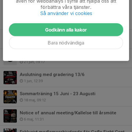
även för webbanalys i syfte att hjälpa oss att
förbättra våra tjänster.
Så använder vi cookies
Tidigare nyheter
Godkänn alla kakor
Genomfört årsmöte
Bara nödvändiga
28 jun, 19:08
Årsmöte 2026
21 jun, 19:17
Avslutning med gradering 13/6
1 jun, 12:39
Sommarträning 15 Juni - 23 Augusti
18 maj, 09:12
Notice of annual meeting/Kallelse till årsmöte
6 maj, 11:31
Exklusivt medlemserbjudande för Gefle Fight Center