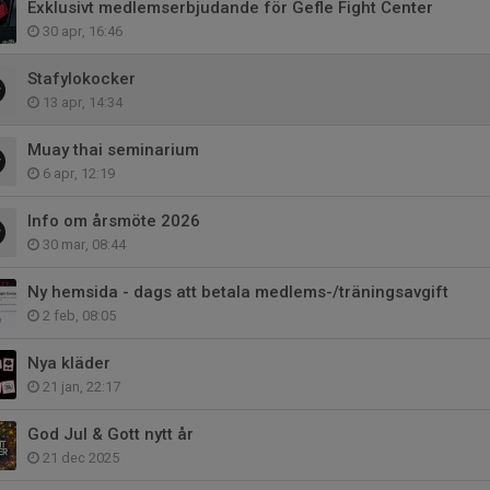
Exklusivt medlemserbjudande för Gefle Fight Center
30 apr, 16:46
Stafylokocker
13 apr, 14:34
Muay thai seminarium
6 apr, 12:19
Info om årsmöte 2026
30 mar, 08:44
Ny hemsida - dags att betala medlems-/träningsavgift
2 feb, 08:05
Nya kläder
21 jan, 22:17
God Jul & Gott nytt år
21 dec 2025