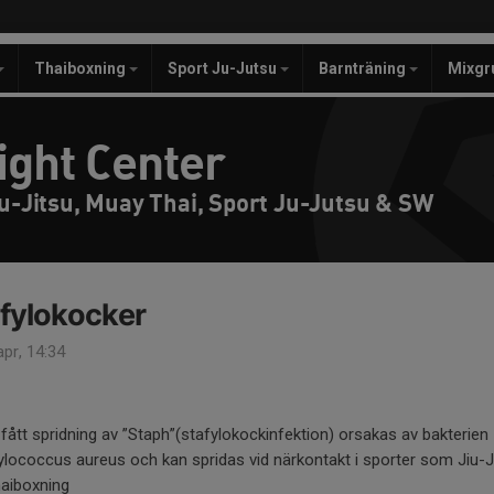
Thaiboxning
Sport Ju-Jutsu
Barnträning
Mixgr
ight Center
iu-Jitsu, Muay Thai, Sport Ju-Jutsu & SW
fylokocker
pr, 14:34
 fått spridning av ”Staph”(stafylokockinfektion) orsakas av bakterien
lococcus aureus och kan spridas vid närkontakt i sporter som Jiu-J
haiboxning