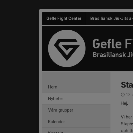
Gefle Fight Center
Brasiliansk Jiu-Jitsu
Gefle F
Brasiliansk J
Sta
Hem
13 a
Nyheter
Hej,
Våra grupper
Vi har
Kalender
Staphy
och t