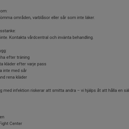
tom:
ömma områden, varblåsor eller sår som inte läker.
isstanke:
inte. Kontakta vårdcentral och invänta behandling.
ygg:
cha efter träning
ta kläder efter varje pass
na inte med sår
änd rena kläder
g med infektion riskerar att smitta andra – vi hjälps åt att hålla en sä
!
gen
Fight Center