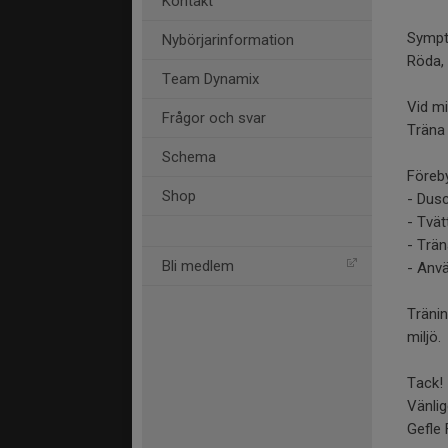
Kontakt
Symp
Nybörjarinformation
Röda, 
Team Dynamix
Vid m
Frågor och svar
Träna 
Schema
Föreb
Shop
- Dus
- Tvät
- Trä
Bli medlem
- Anv
Tränin
miljö.
Tack
Vänli
Gefle 