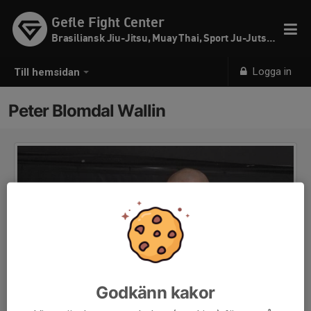
Gefle Fight Center
Brasiliansk Jiu-Jitsu, Muay Thai, Sport Ju-Jutsu & SW
Logga in
Till hemsidan
Peter Blomdal Wallin
Godkänn kakor