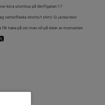
er köra utomhus på Skriftgatan 17
g vattenflaska shorts/t shirt/ Gi jacka/skor
 får haka på om man vill på delar av momenten