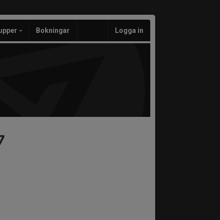
upper
Bokningar
Logga in
7