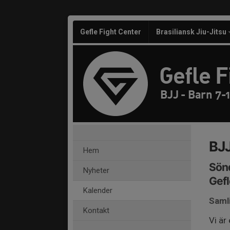
Gefle Fight Center
Brasiliansk Jiu-Jitsu
Gefle F
BJJ - Barn 7-1
BJJ
Hem
Sönd
Nyheter
Gefl
Kalender
Samli
Kontakt
Vi är 