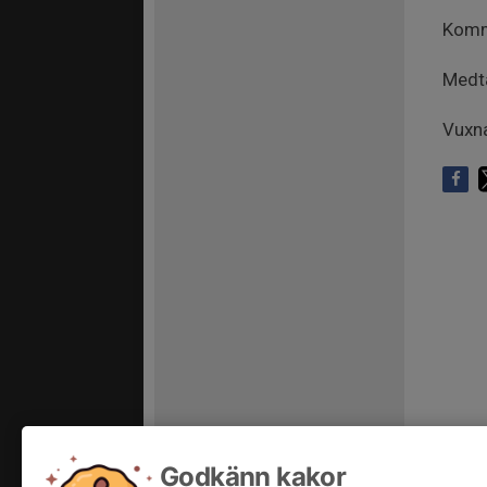
Komm
Medta
Vuxna
Godkänn kakor