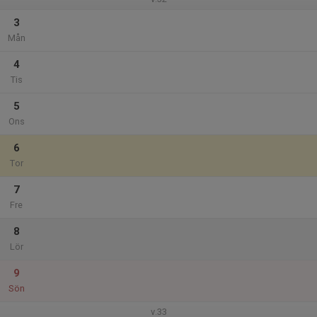
3
Mån
4
Tis
5
Ons
6
Tor
7
Fre
8
Lör
9
Sön
v.33