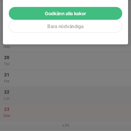
17
Mån
Godkänn alla kakor
18
Bara nödvändiga
Tis
19
Ons
20
Tor
21
Fre
22
Lör
23
Sön
v.35