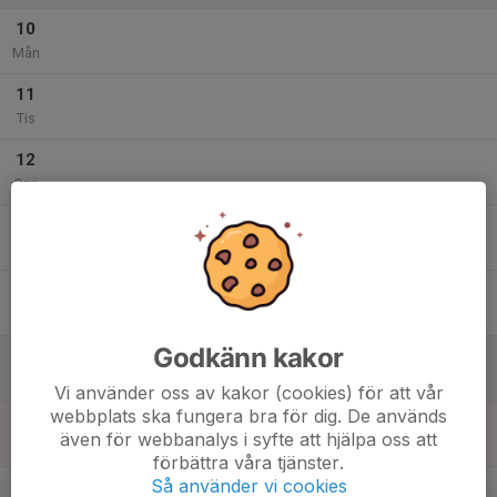
10
Mån
11
Tis
12
Ons
13
Tor
14
Fre
Godkänn kakor
15
Lör
Vi använder oss av kakor (cookies) för att vår
webbplats ska fungera bra för dig. De används
16
även för webbanalys i syfte att hjälpa oss att
Sön
förbättra våra tjänster.
v.34
Så använder vi cookies