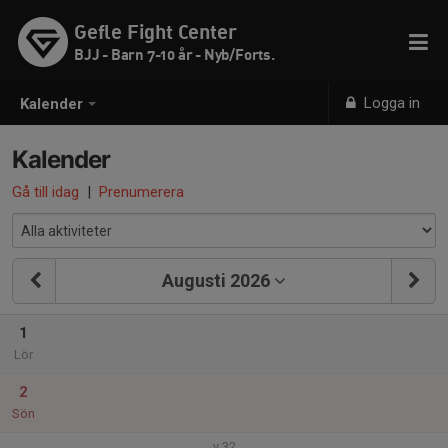
Gefle Fight Center
BJJ - Barn 7-10 år - Nyb/Forts.
Logga in
Kalender
Kalender
Gå till idag
|
Prenumerera
Augusti 2026
1
Lör
2
Sön
v.32