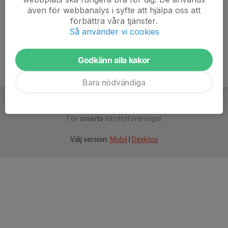
Tränare
även för webbanalys i syfte att hjälpa oss att
070-781 84 27
förbättra våra tjänster.
anton.sarnstedt@gmail.com
Så använder vi cookies
Godkänn alla kakor
Bara nödvändiga
För
smarta
idrottsföreningar
Välj version:
Mobil
|
Desktop