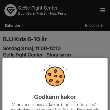
Gefle Fight Center
BJJ - Barn 7-10 år - Nyb/Forts.
Logga in
Kalender
BJJ Kids 6-10 år
Söndag 3 maj, 11:00-12:10
Gefle Fight Center - Stora salen
Samling: 11:00
Kod in: 3366
Godkänn kakor
Vi använder oss av kakor (cookies) för att vår
webbplats ska fungera bra för dig. De används