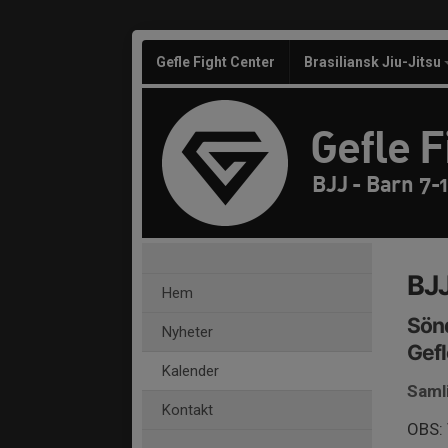
Gefle Fight Center
Brasiliansk Jiu-Jitsu
Gefle F
BJJ - Barn 7-1
BJJ
Hem
Sönd
Nyheter
Gefl
Kalender
Saml
Kontakt
OBS: 