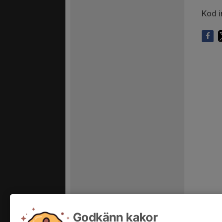
Kod i
Godkänn kakor