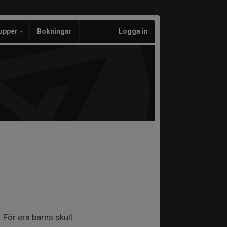
upper
Bokningar
Logga in
För era barns skull.