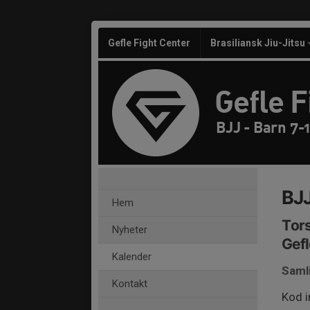
Gefle Fight Center
Brasiliansk Jiu-Jitsu
Gefle F
BJJ - Barn 7-1
BJJ
Hem
Tors
Nyheter
Gefl
Kalender
Saml
Kontakt
Kod i