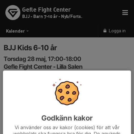
Gefle Fight Center
BJJ - Barn 7-10 år - Nyb/Forts.
Logga in
Kalender
BJJ Kids 6-10 år
Torsdag 28 maj, 17:00-18:00
Gefle Fight Center - Lilla Salen
Samling: 17:00
Kod in: 3366
Godkänn kakor
Vi använder oss av kakor (cookies) för att vår
webbplats ska fungera bra för dig. De används