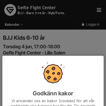
Gefle Fight Center
BJJ - Barn 7-10 år - Nyb/Forts.
Logga in
Kalender
BJJ Kids 6-10 år
Torsdag 4 jun, 17:00-18:00
Gefle Fight Center - Lilla Salen
Samling: 17:00
Kod in: 3366
Godkänn kakor
Vi använder oss av kakor (cookies) för att vår
webbplats ska fungera bra för dig. De används