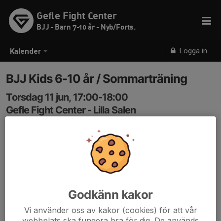
Gefle Fight Center
BJJ - Barn 7-10 år - Nyb/Forts.
Logga in
Kalender
BJJ Kids 6-10 år / Sommarträning
Torsdag 11 jun, 17:00-18:00
Gefle Fight Center - Lilla Salen
Samling: 17:00
Kod in: 3366
Godkänn kakor
Vi använder oss av kakor (cookies) för att vår
webbplats ska fungera bra för dig. De används