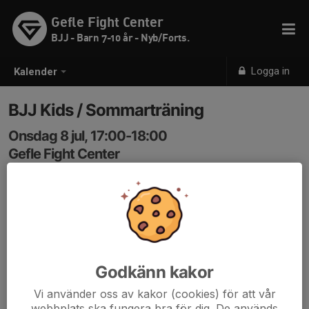
Gefle Fight Center
BJJ - Barn 7-10 år - Nyb/Forts.
Logga in
Kalender
BJJ Kids / Sommarträning
Onsdag 8 jul, 17:00-18:00
Gefle Fight Center
Samling: 17:00
Godkänn kakor
Vi använder oss av kakor (cookies) för att vår
webbplats ska fungera bra för dig. De används