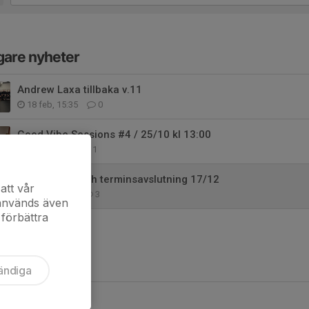
gare nyheter
Andrew Laxa tillbaka v.11
18 feb, 15:35
0
Good Vibe Sessions #4 / 25/10 kl 13:00
16 okt 2025
1
Seminarium och terminsavslutning 17/12
att vår
14 dec 2022
3
 används även
 förbättra
ändiga