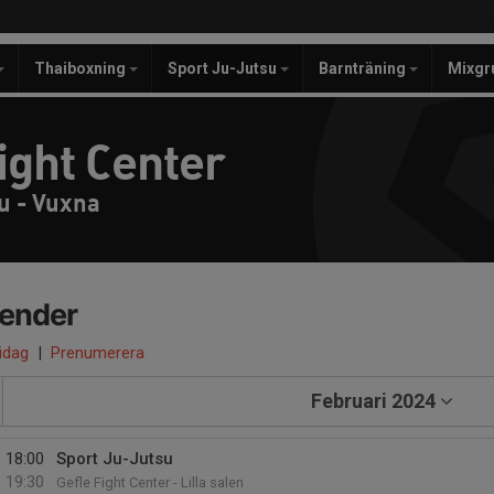
Thaiboxning
Sport Ju-Jutsu
Barnträning
Mixgr
ight Center
u - Vuxna
lender
 idag
|
Prenumerera
Februari 2024
18:00
Sport Ju-Jutsu
19:30
Gefle Fight Center - Lilla salen