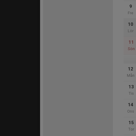
9
Fre
10
Lör
11
Sön
12
Mån
13
Tis
14
Ons
15
Tor