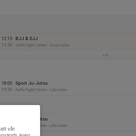
12:15
BJJ & SJJ
13:30
Gefle Fight Center - Stora salen
v.9
18:00
Sport Ju-Jutsu
19:30
Gefle Fight Center - Lilla salen
18:00
Sport Ju-Jutsu
19:30
Gefle Fight Center - Lilla salen
att vår
 används även