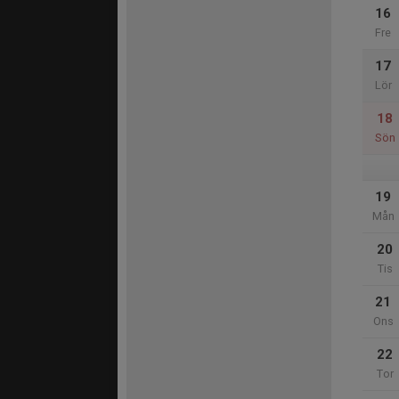
16
Fre
17
Lör
18
Sön
19
Mån
20
Tis
21
Ons
22
Tor