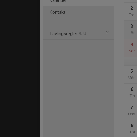
Kalender
2
Kontakt
Fre
3
Lör
Tävlingsregler SJJ
4
Sön
5
Mån
6
Tis
7
Ons
8
Tor