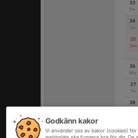
23
Fre
24
Lör
25
Sön
26
Mån
27
Tis
28
Ons
Godkänn kakor
29
Tor
Vi använder oss av kakor (cookies) för 
webbplats ska fungera bra för dig. De