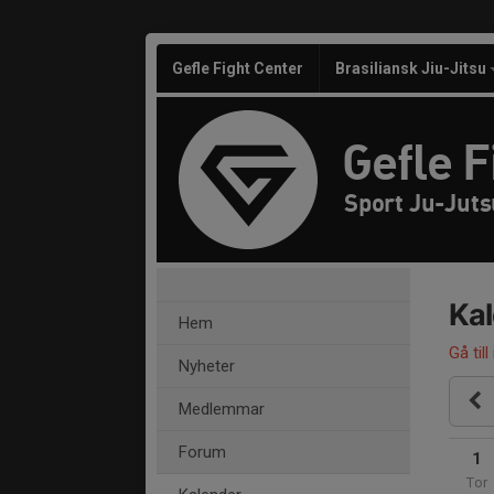
Gefle Fight Center
Brasiliansk Jiu-Jitsu
Gefle F
Sport Ju-Juts
Ka
Hem
Gå till
Nyheter
Medlemmar
Forum
1
Tor