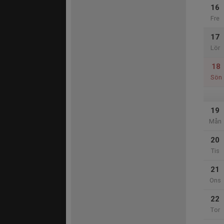
16
Fre
17
Lör
18
Sön
19
Mån
20
Tis
21
Ons
22
Tor