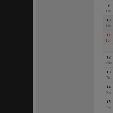
9
Fre
10
Lör
11
Sön
12
Mån
13
Tis
14
Ons
15
Tor