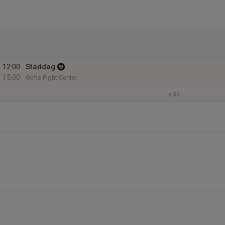
12:00
Städdag
15:00
Gefle Fight Center
v.34