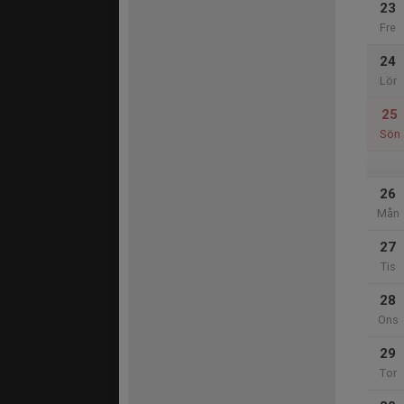
23
Fre
24
Lör
25
Sön
26
Mån
27
Tis
28
Ons
29
Tor