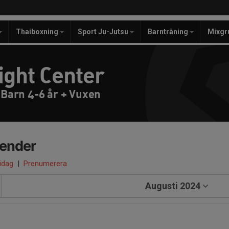
Thaiboxning
Sport Ju-Jutsu
Barnträning
Mixgr
ight Center
- Barn 4-6 år + Vuxen
lender
 idag
|
Prenumerera
Augusti 2024