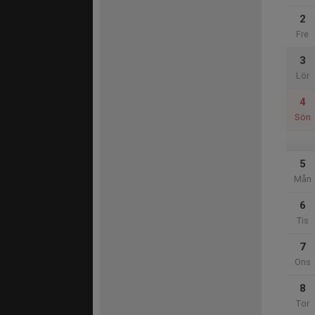
2
Fre
3
Lör
4
Sön
5
Mån
6
Tis
7
Ons
8
Tor