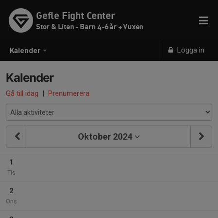
Gefle Fight Center
Stor & Liten - Barn 4-6 år + Vuxen
Logga in
Kalender
Kalender
Gå till idag
|
Prenumerera
Oktober 2024
1
Tis
2
Ons