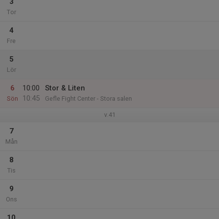
3
Tor
4
Fre
5
Lör
6
10:00
Stor & Liten
10:45
Sön
Gefle Fight Center - Stora salen
v.41
7
Mån
8
Tis
9
Ons
10