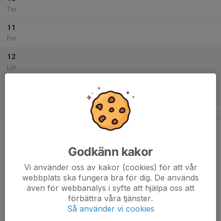
Tor
11
Fre
12
Lör
13
10:00
Stor & Liten
10:45
Sön
Gefle Fight Center - Stora salen
v.42
14
Mån
Godkänn kakor
15
Vi använder oss av kakor (cookies) för att vår
Tis
webbplats ska fungera bra för dig. De används
även för webbanalys i syfte att hjälpa oss att
16
förbättra våra tjänster.
Ons
Så använder vi cookies
17