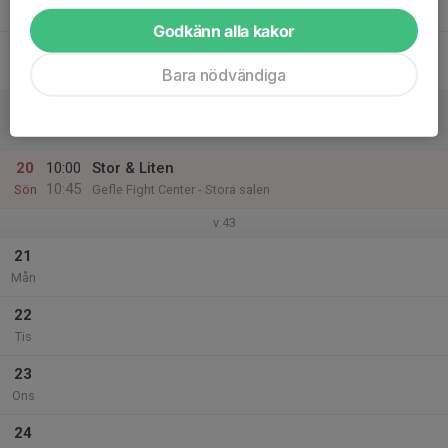
Tor
Godkänn alla kakor
18
Fre
Bara nödvändiga
19
Lör
20
10:00
Stor & Liten
10:45
Sön
Gefle Fight Center - Stora salen
v.43
21
Mån
22
Tis
23
Ons
24