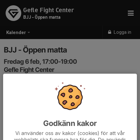
Gefle Fight Center
BJJ - Öppen matta
Logga in
Kalender
BJJ - Öppen matta
Fredag 6 feb, 17:00-19:00
Gefle Fight Center
Samling: 17:00
Godkänn kakor
Vi använder oss av kakor (cookies) för att vår
webbplats ska fungera bra för dig. De används