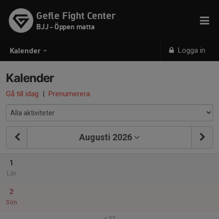
Gefle Fight Center
BJJ - Öppen matta
Logga in
Kalender
Kalender
Gå till idag
|
Prenumerera
Augusti 2026
1
Lör
2
Sön
v.32