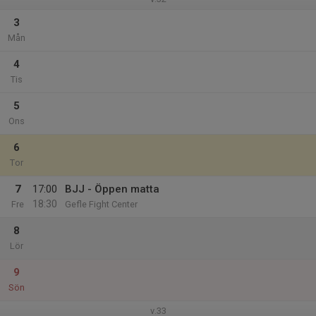
3
Mån
4
Tis
5
Ons
6
Tor
7
17:00
BJJ - Öppen matta
18:30
Fre
Gefle Fight Center
8
Lör
9
Sön
v.33