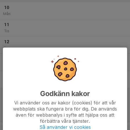
10
Mån
11
Tis
12
Ons
13
Tor
14
17:00
BJJ - Öppen matta
18:30
Fre
Gefle Fight Center
Godkänn kakor
15
Lör
Vi använder oss av kakor (cookies) för att vår
webbplats ska fungera bra för dig. De används
16
även för webbanalys i syfte att hjälpa oss att
Sön
förbättra våra tjänster.
v.34
Så använder vi cookies