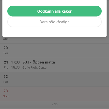
17
Mån
Godkänn alla kakor
18
Bara nödvändiga
Tis
19
Ons
20
Tor
21
17:00
BJJ - Öppen matta
18:30
Fre
Gefle Fight Center
22
Lör
23
Sön
v.35