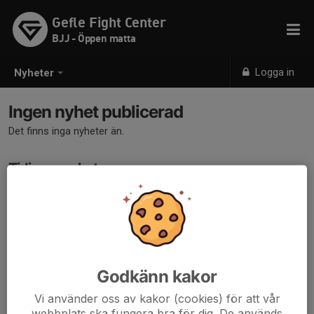
Gefle Fight Center
BJJ - Öppen matta
Logga in
Nyheter
Ingen nyhet publicerad
Det finns inga nyheter än.
Tidigare nyheter
Det finns inga tidigare nyheter
Godkänn kakor
Vi använder oss av kakor (cookies) för att vår
webbplats ska fungera bra för dig. De används