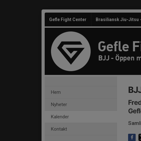
Gefle Fight Center
Brasiliansk Jiu-Jitsu
Gefle F
BJJ - Öppen 
BJJ
Hem
Fred
Nyheter
Gefl
Kalender
Saml
Kontakt