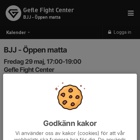
Gefle Fight Center
BJJ - Öppen matta
Logga in
Kalender
BJJ - Öppen matta
Fredag 29 maj, 17:00-19:00
Gefle Fight Center
Samling: 17:00
Godkänn kakor
Vi använder oss av kakor (cookies) för att vår
webbplats ska fungera bra för dig. De används