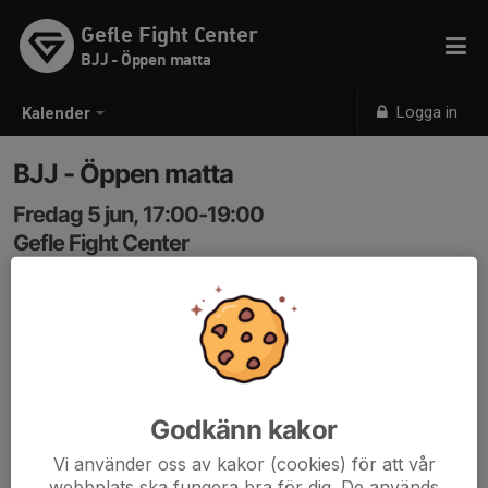
Gefle Fight Center
BJJ - Öppen matta
Logga in
Kalender
BJJ - Öppen matta
Fredag 5 jun, 17:00-19:00
Gefle Fight Center
Samling: 17:00
Godkänn kakor
Vi använder oss av kakor (cookies) för att vår
webbplats ska fungera bra för dig. De används