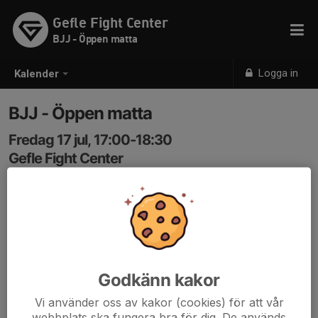
Gefle Fight Center
BJJ - Öppen matta
Logga in
Kalender
BJJ - Öppen matta
Fredag 17 jul, 17:00-18:30
Gefle Fight Center
Samling: 17:00
Lokalen är öppen så länge det finns ledare som stänger
/ tar ansvar för att stänga
Godkänn kakor
Vi använder oss av kakor (cookies) för att vår
webbplats ska fungera bra för dig. De används