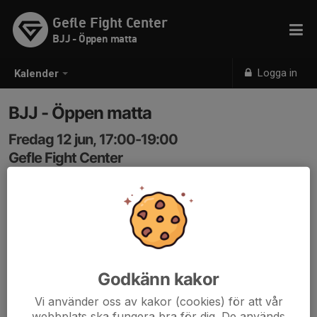
Gefle Fight Center
BJJ - Öppen matta
Logga in
Kalender
BJJ - Öppen matta
Fredag 12 jun, 17:00-19:00
Gefle Fight Center
Samling: 17:00
Godkänn kakor
Vi använder oss av kakor (cookies) för att vår
webbplats ska fungera bra för dig. De används