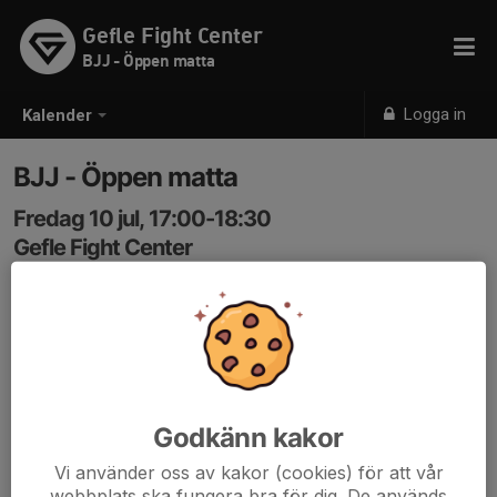
Gefle Fight Center
BJJ - Öppen matta
Logga in
Kalender
BJJ - Öppen matta
Fredag 10 jul, 17:00-18:30
Gefle Fight Center
Samling: 17:00
Lokalen är öppen så länge det finns ledare som stänger
/ tar ansvar för att stänga
Godkänn kakor
Vi använder oss av kakor (cookies) för att vår
webbplats ska fungera bra för dig. De används