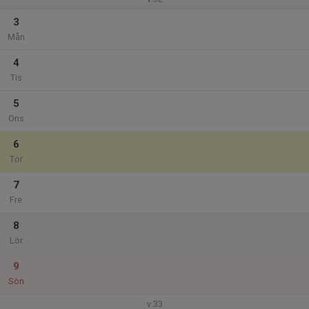
3
Mån
4
Tis
5
Ons
6
Tor
7
Fre
8
Lör
9
Sön
v.33