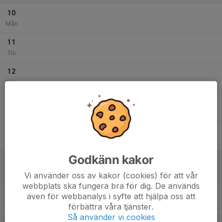
10
Mån
11
Tis
12
Ons
13
Tor
14
Fre
Godkänn kakor
15
Lör
Vi använder oss av kakor (cookies) för att vår
webbplats ska fungera bra för dig. De används
16
även för webbanalys i syfte att hjälpa oss att
Sön
förbättra våra tjänster.
v.34
Så använder vi cookies