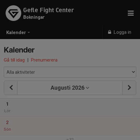
Gefle Fight Center
Bokningar
Logga in
Kalender
Kalender
Gå till idag
|
Prenumerera
Augusti 2026
1
Lör
2
Sön
v.32