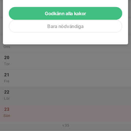
17
Mån
Godkänn alla kakor
18
Bara nödvändiga
Tis
19
Ons
20
Tor
21
Fre
22
Lör
23
Sön
v.35