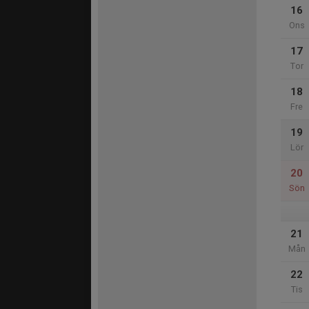
16
Ons
17
Tor
18
Fre
19
Lör
20
Sön
21
Mån
22
Tis