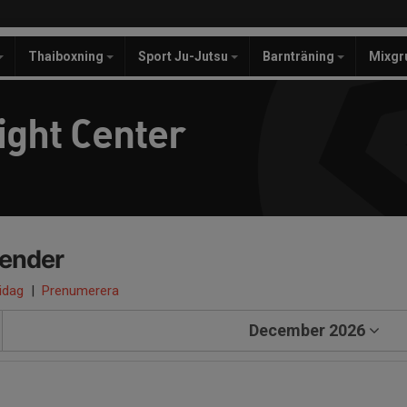
Thaiboxning
Sport Ju-Jutsu
Barnträning
Mixgr
ight Center
lender
 idag
|
Prenumerera
December 2026