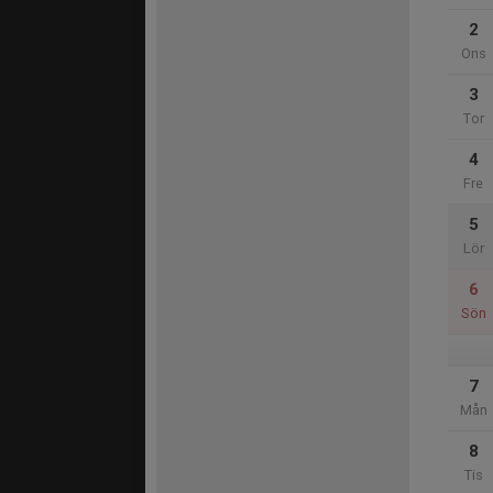
2
Ons
3
Tor
4
Fre
5
Lör
6
Sön
7
Mån
8
Tis