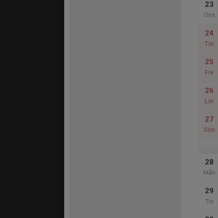
23
Ons
24
Tor
25
Fre
26
Lör
27
Sön
28
Mån
29
Tis