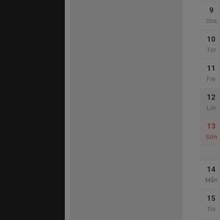
9
Ons
10
Tor
11
Fre
12
Lör
13
Sön
14
Mån
15
Tis