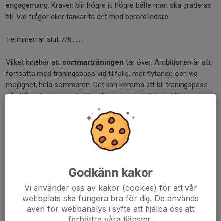
engagemang. Kraven blir högre ju högre bälte man ska graderas
till. Vid frågor eller tankar ta det med berörd ledare.
Terminen är slut 7/6......
Vilket innebär att
sommarträningen
tar över. Ambitionen är att
fortsätta med träningspass vid tillfälle, mer flytande och vid
möjlighet, hela sommaren. Det kan komma att bli träningspass
på skiftande dagar och tider. Se separata kallelser. Mindre
grupper, kanske andra platser, utomhus eller på klubben.
Dela nyhet
Godkänn kakor
Kommentarer
Vi använder oss av kakor (cookies) för att vår
webbplats ska fungera bra för dig. De används
även för webbanalys i syfte att hjälpa oss att
förbättra våra tjänster.