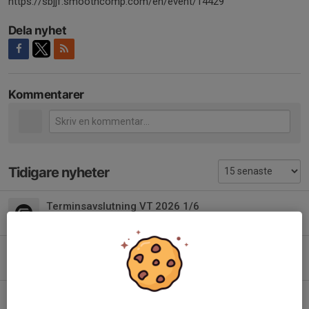
https://sbjjf.smoothcomp.com/en/event/14429
Dela nyhet
Kommentarer
Tidigare nyheter
Terminsavslutning VT 2026 1/6
18 maj, 09:19
0
Påsklov
2 apr, 13:20
0
Gefle Open 25/4