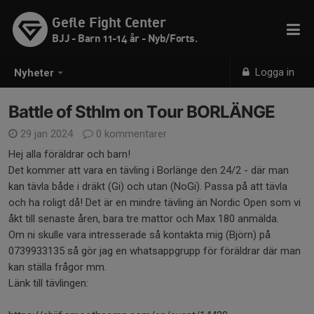
Gefle Fight Center
BJJ - Barn 11-14 år - Nyb/Forts.
Logga in
Nyheter
Battle of Sthlm on Tour BORLÄNGE
29 jan 2024
0 kommentarer
Hej alla föräldrar och barn!
Det kommer att vara en tävling i Borlänge den 24/2 - där man
kan tävla både i dräkt (Gi) och utan (NoGi). Passa på att tävla
och ha roligt då! Det är en mindre tävling än Nordic Open som vi
åkt till senaste åren, bara tre mattor och Max 180 anmälda.
Om ni skulle vara intresserade så kontakta mig (Björn) på
0739933135 så gör jag en whatsappgrupp för föräldrar där man
kan ställa frågor mm.
Länk till tävlingen: