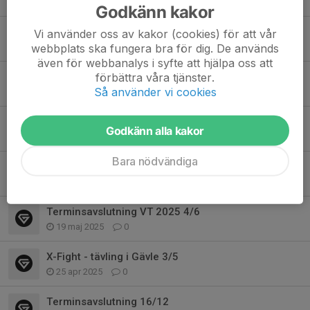
18 mar, 16:19
0
Godkänn kakor
Terminstart VT2026
Vi använder oss av kakor (cookies) för att vår
webbplats ska fungera bra för dig. De används
11 jan, 14:08
0
även för webbanalys i syfte att hjälpa oss att
förbättra våra tjänster.
Terminsavslutning HT 2025 15/12
Så använder vi cookies
17 nov 2025
0
Tävling i Gävle 29/11 - X-Fight #5
Godkänn alla kakor
5 nov 2025
0
Bara nödvändiga
Sommarträning BJJ 11-14
7 jun 2025
0
Terminsavslutning VT 2025 4/6
19 maj 2025
0
X-Fight - tävling i Gävle 3/5
25 apr 2025
0
Terminsavslutning 16/12