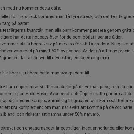
och med nu kommer detta gälla:
stället för tre streck kommer man få fyra streck, och det femte grader
y färg på bältet.
ältesfärgerna kvarstår, men alla barn kommer passera genom grått b
idigare har detta hoppats över för de som börjat i senare ålder.
i kommer ställa högre krav på närvaro för att få gradera. Nu gäller a
ehöver vara med på minst 50% av passen. Är det så att man precis li
å gränsen, tar vi hänsyn till utveckling, engagemang m.m.
 blir högre, ju högre bälte man ska gradera till.
dre barn uppmuntrar vi att man deltar på de vuxnas pass, och då gärn
mmer i par. Både Basic, Avancerat och Öppen matta går bra att del
ihop dig med en kompis, anmäl dig till gruppen och kom och träna ex
 är ett bra komplement om man har svårt att komma på de ordinarie
 ibland, och riskerar att hamna under 50% närvaro.
okravet och engagemanget är egentligen inget annorlunda eller kons