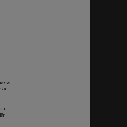
aserar
acka
en,
där