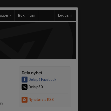
upper
Bokningar
Logga in
Dela nyhet
Dela på Facebook
Dela på X
Nyheter via RSS
in
.