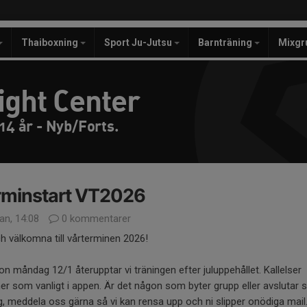
Thaiboxning
Sport Ju-Jutsu
Barnträning
Mixgr
ight Center
14 år - Nyb/Forts.
rminstart VT2026
an, 14:08
0 kommentarer
h välkomna till vårterminen 2026!
n måndag 12/1 återupptar vi träningen efter juluppehållet. Kallelser
 som vanligt i appen. Är det någon som byter grupp eller avslutar s
g, meddela oss gärna så vi kan rensa upp och ni slipper onödiga mail