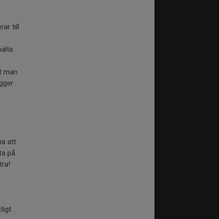
ar till
älte.
tt man
gger
a att
ta på.
tra!
tigt