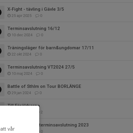
X-Fight - tävling i Gävle 3/5
25 apr 2025
0
Terminsavslutning 16/12
10 dec 2024
0
Träningsläger för barn&ungdomar 17/11
22 okt 2024
0
Terminsavslutning VT2024 27/5
10 maj 2024
0
Battle of Sthlm on Tour BORLÄNGE
29 jan 2024
0
Till Föräldrarna
27 nov 2023
2
Gradering och terminsavslutning 2023
att vår
22 nov 2023
0