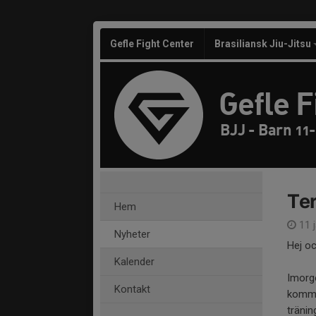
Gefle Fight Center
Brasiliansk Jiu-Jitsu
Gefle F
BJJ - Barn 11-
Te
Hem
11 j
Nyheter
Hej oc
Kalender
Imorgo
Kontakt
kommer
tränin