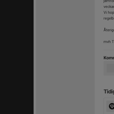
jämför
veckan
Vi ho
regelb
Återig
mvh T
Komm
Tidi