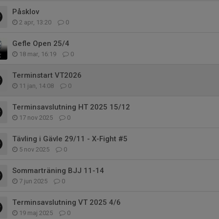
Påsklov
2 apr, 13:20
0
Gefle Open 25/4
18 mar, 16:19
0
Terminstart VT2026
11 jan, 14:08
0
Terminsavslutning HT 2025 15/12
17 nov 2025
0
Tävling i Gävle 29/11 - X-Fight #5
5 nov 2025
0
Sommarträning BJJ 11-14
7 jun 2025
0
Terminsavslutning VT 2025 4/6
19 maj 2025
0