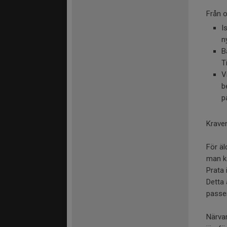
Från 
I
n
B
T
V
b
p
Kraven
För äl
man ko
Prata 
Detta
passen
Närvar