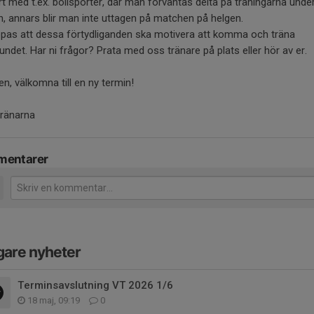
t med t.ex. bollsporter, där man förväntas delta på träningarna unde
, annars blir man inte uttagen på matchen på helgen.
ppas att dessa förtydliganden ska motivera att komma och träna
undet. Har ni frågor? Prata med oss tränare på plats eller hör av er.
en, välkomna till en ny termin!
ränarna
entarer
gare nyheter
Terminsavslutning VT 2026 1/6
18 maj, 09:19
0