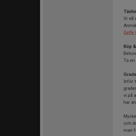
Tävli
Vi vil
Anmäla
Gefle
Köp &
Behov 
Ta en 
Grade
Inför 
grader
vi på 
har än
Mycke
och de
man fö