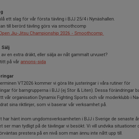
ng
l slå ett slag för vår första tävling i BJJ 25/4 i Nynäshallen.
n till berörd tävling görs via smoothcomp
 Open Jiu-Jitsu Championship 2026 - Smoothcomp
 Sälj
av en extra dräkt, eller sälja av nåt gammalt urvuxet?
titt på vår
annons-sida
ringar
terminen VT2026 kommer vi göra lite justeringar i våra rutiner för
ingar för barngrupperna i BJJ (ej Stor & Liten). Dessa förändringar b
att vår organisation Dynamix Fighting Sports och vår moderklubb i N
drat sina riktlinjer, som vi baserar vår verksamhet på.
t har hänt inom ungdomsverksamheten i BJJ i Sverige de senaste år
t ser man tydligt på de tävlingar vi besökt. Vi vill undvika situationer 
rväntas prestera på en nivå som man ännu inte nått upp till.