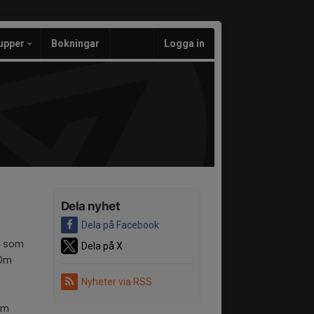
upper
Bokningar
Logga in
Dela nyhet
Dela på Facebook
id som
Dela på X
 Om
Nyheter via RSS
om