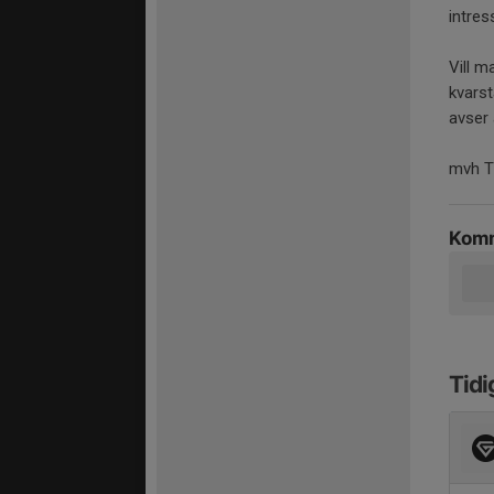
intres
Vill m
kvars
avser 
mvh T
Komm
Tidi