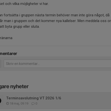
set och vilka möjligheter vi har.
an fortsätta i gruppen nästa termin behöver man inte göra något, då
tår man i gruppen och det kommer nya kallelser. Men meddela oss 
att byta grupp eller sluta.
ränarna
entarer
gare nyheter
Terminsavslutning VT 2026 1/6
18 maj, 09:19
0