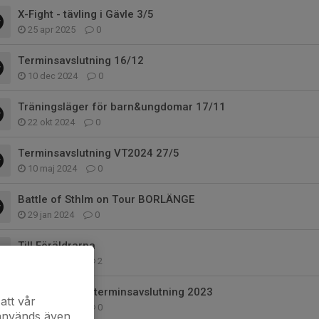
X-Fight - tävling i Gävle 3/5
25 apr 2025
0
Terminsavslutning 16/12
10 dec 2024
0
Träningsläger för barn&ungdomar 17/11
22 okt 2024
0
Terminsavslutning VT2024 27/5
10 maj 2024
0
Battle of Sthlm on Tour BORLÄNGE
29 jan 2024
0
Till Föräldrarna
27 nov 2023
2
Gradering och terminsavslutning 2023
att vår
22 nov 2023
0
 används även