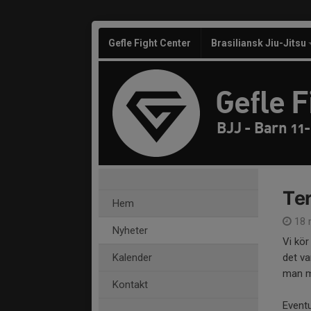
Gefle Fight Center
Brasiliansk Jiu-Jitsu
Gefle F
BJJ - Barn 11-
Ter
Hem
18 
Nyheter
Vi kör
Kalender
det va
man mi
Kontakt
Event