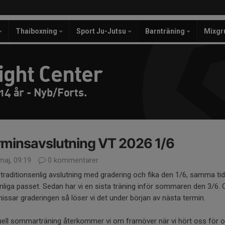
Thaiboxning
Sport Ju-Jutsu
Barnträning
Mixgr
ight Center
14 år - Nyb/Forts.
minsavslutning VT 2026 1/6
maj, 09:19
0 kommentarer
 traditionsenlig avslutning med gradering och fika den 1/6, samma t
nliga passet. Sedan har vi en sista träning inför sommaren den 3/6.
ssar graderingen så löser vi det under början av nästa termin.
uell sommarträning återkommer vi om framöver när vi hört oss för 