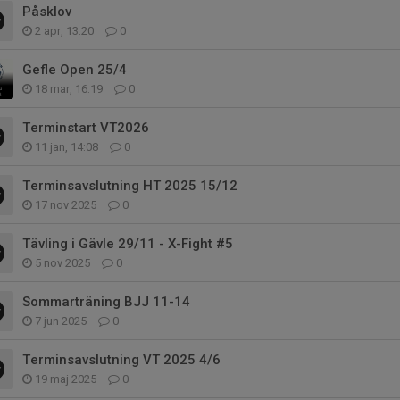
Påsklov
2 apr, 13:20
0
Gefle Open 25/4
18 mar, 16:19
0
Terminstart VT2026
11 jan, 14:08
0
Terminsavslutning HT 2025 15/12
17 nov 2025
0
Tävling i Gävle 29/11 - X-Fight #5
5 nov 2025
0
Sommarträning BJJ 11-14
7 jun 2025
0
Terminsavslutning VT 2025 4/6
19 maj 2025
0