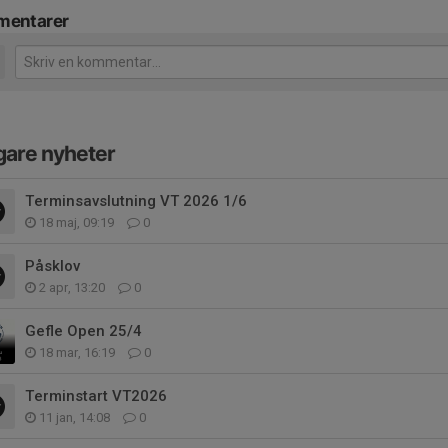
entarer
gare nyheter
Terminsavslutning VT 2026 1/6
18 maj, 09:19
0
Påsklov
2 apr, 13:20
0
Gefle Open 25/4
18 mar, 16:19
0
Terminstart VT2026
11 jan, 14:08
0