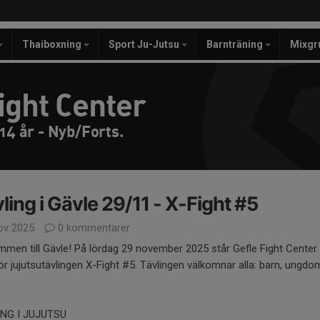
Thaiboxning
Sport Ju-Jutsu
Barnträning
Mixgr
ight Center
14 år - Nyb/Forts.
ling i Gävle 29/11 - X-Fight #5
ov 2025
0 kommentarer
men till Gävle! På lördag 29 november 2025 står Gefle Fight Cente
ör jujutsutävlingen X-Fight #5. Tävlingen välkomnar alla: barn, ungd
NG I JUJUTSU