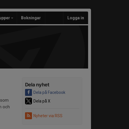
upper
Bokningar
Logga in
Dela nyhet
Dela på Facebook
r som
Dela på X
om och
Nyheter via RSS