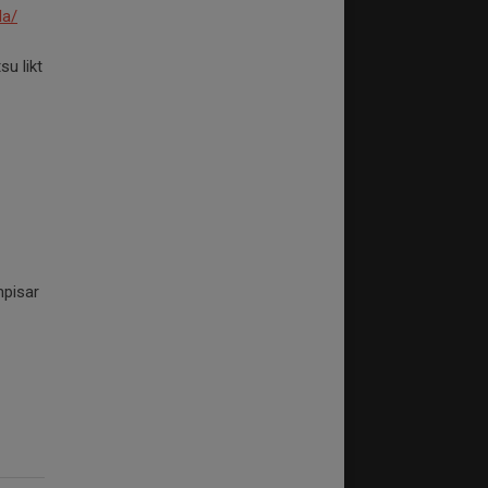
la/
u likt
mpisar