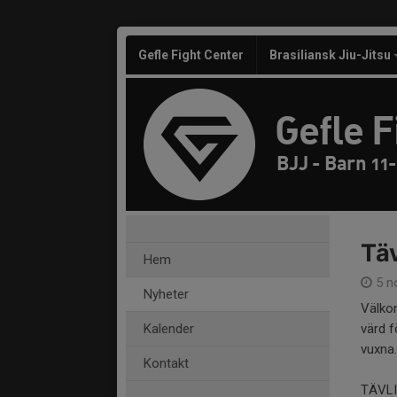
Gefle Fight Center
Brasiliansk Jiu-Jitsu
Gefle F
BJJ - Barn 11-
Täv
Hem
5 n
Nyheter
Välkom
Kalender
värd f
vuxna.
Kontakt
TÄVLI