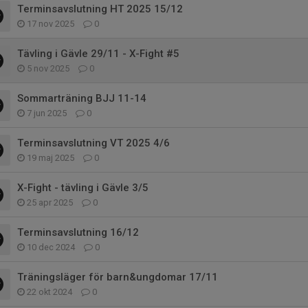
Terminsavslutning HT 2025 15/12
17 nov 2025
0
Tävling i Gävle 29/11 - X-Fight #5
5 nov 2025
0
Sommarträning BJJ 11-14
7 jun 2025
0
Terminsavslutning VT 2025 4/6
19 maj 2025
0
X-Fight - tävling i Gävle 3/5
25 apr 2025
0
Terminsavslutning 16/12
10 dec 2024
0
Träningsläger för barn&ungdomar 17/11
22 okt 2024
0