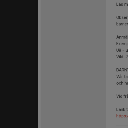
Läs me
Observ
barnen
Anmäl 
Exemp
U8 = u
Vikt -
BARN
Vår tä
och ha
Vid fr
Länk t
https