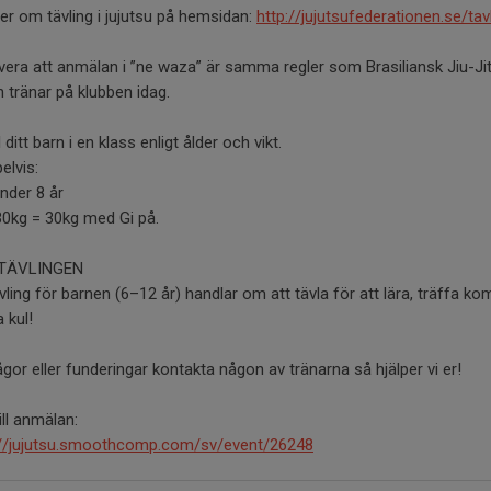
r om tävling i jujutsu på hemsidan:
http://jujutsufederationen.se/tav
era att anmälan i ”ne waza” är samma regler som Brasiliansk Jiu-Jits
 tränar på klubben idag.
ditt barn i en klass enligt ålder och vikt.
elvis:
nder 8 år
30kg = 30kg med Gi på.
TÄVLINGEN
vling för barnen (6–12 år) handlar om att tävla för att lära, träffa ko
 kul!
ågor eller funderingar kontakta någon av tränarna så hjälper vi er!
ill anmälan:
://jujutsu.smoothcomp.com/sv/event/26248