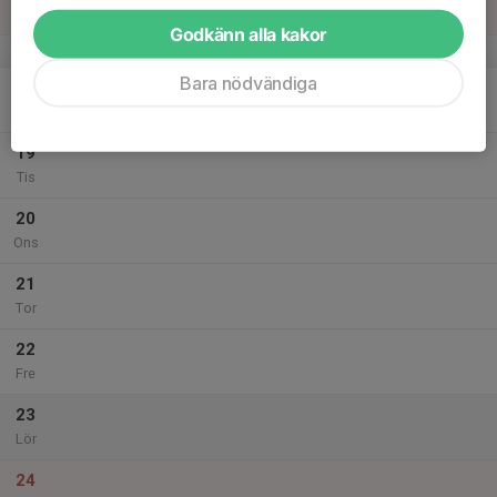
Sön
Godkänn alla kakor
v.34
Bara nödvändiga
18
Mån
19
Tis
20
Ons
21
Tor
22
Fre
23
Lör
24