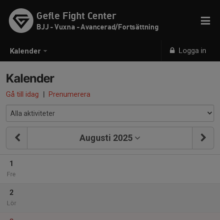
Gefle Fight Center
BJJ - Vuxna - Avancerad/Fortsättning
Logga in
Kalender
Kalender
Gå till idag
|
Prenumerera
Augusti 2025
1
Fre
2
Lör