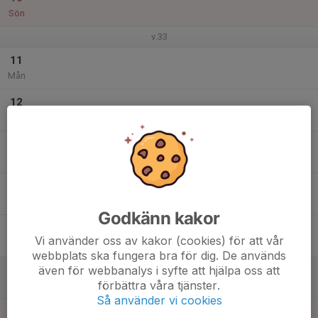
Sön
v.33
11
Mån
12
Tis
13
Ons
14
Tor
Godkänn kakor
15
Vi använder oss av kakor (cookies) för att vår
Fre
webbplats ska fungera bra för dig. De används
även för webbanalys i syfte att hjälpa oss att
16
förbättra våra tjänster.
Lör
Så använder vi cookies
17