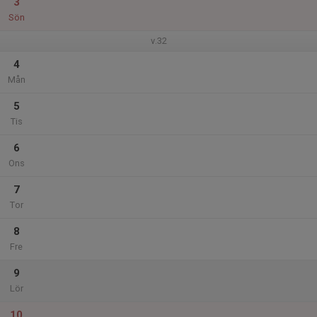
3
Sön
v.32
4
Mån
5
Tis
6
Ons
7
Tor
8
Fre
9
Lör
10