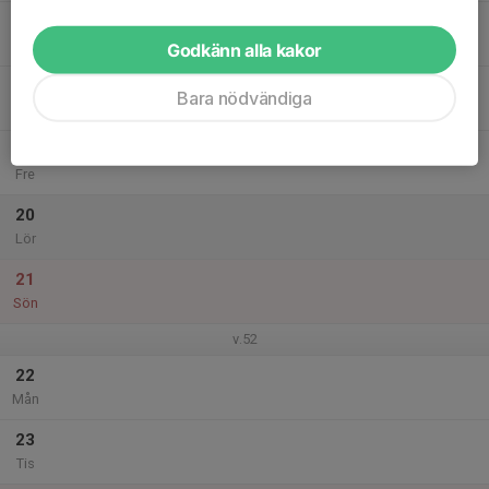
17
19:30
BJJ - Avancerad
21:00
Ons
Gefle Fight Center - Stora salen
Godkänn alla kakor
18
Bara nödvändiga
Tor
19
Fre
20
Lör
21
Sön
v.52
22
Mån
23
Tis