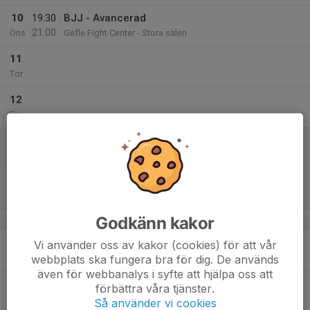
10
19:30
BJJ - Avancerad
21:00
Ons
Gefle Fight Center - Stora salen
11
Tor
12
Fre
13
Lör
14
Sön
Godkänn kakor
v.51
15
19:30
BJJ - Avancerad
Vi använder oss av kakor (cookies) för att vår
21:00
Mån
Gefle Fight Center - Stora salen
webbplats ska fungera bra för dig. De används
även för webbanalys i syfte att hjälpa oss att
16
förbättra våra tjänster.
Tis
Så använder vi cookies