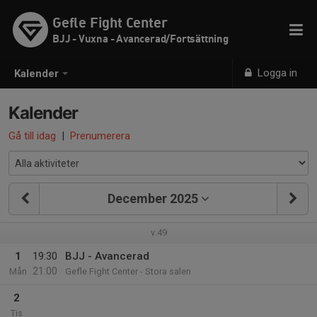
Gefle Fight Center
BJJ - Vuxna - Avancerad/Fortsättning
Logga in
Kalender
Kalender
Gå till idag
|
Prenumerera
December 2025
v.49
1
19:30
BJJ - Avancerad
21:00
Mån
Gefle Fight Center - Stora salen
2
Tis