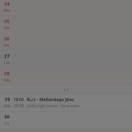
24
Ons
25
Tor
26
Fre
27
Lör
28
Sön
v.1
29
18:00
BJJ - Mellandags jitsu
19:30
Mån
Gefle Fight Center - Stora salen
30
Tis