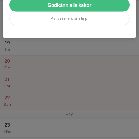
Godkänn alla kakor
17
Tis
Bara nödvändiga
18
Ons
19
Tor
20
Fre
21
Lör
22
Sön
v.26
23
Mån