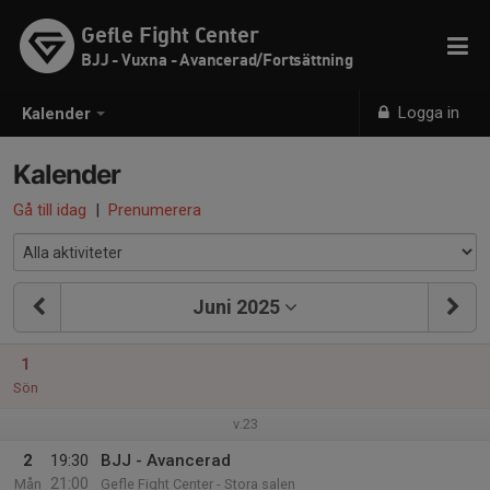
Gefle Fight Center
BJJ - Vuxna - Avancerad/Fortsättning
Logga in
Kalender
Kalender
Gå till idag
|
Prenumerera
Juni 2025
1
Sön
v.23
2
19:30
BJJ - Avancerad
21:00
Mån
Gefle Fight Center - Stora salen