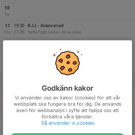
10
Tis
11
19:30
BJJ - Avancerad
21:00
Ons
Gefle Fight Center - Stora salen
12
Tor
13
Fre
14
Lör
Godkänn kakor
15
Vi använder oss av kakor (cookies) för att vår
webbplats ska fungera bra för dig. De används
Sön
även för webbanalys i syfte att hjälpa oss att
v.25
förbättra våra tjänster.
Så använder vi cookies
16
Mån