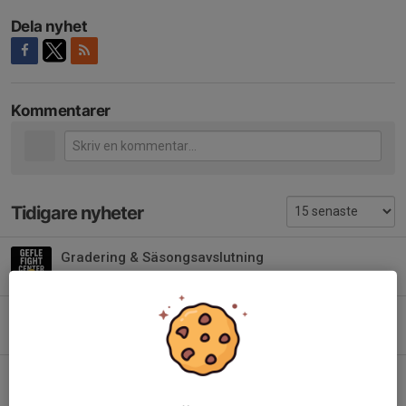
Dela nyhet
Kommentarer
Tidigare nyheter
Gradering & Säsongsavslutning
18 maj, 10:22
0
Inget barnpass på påskdagen (5/4)
3 apr, 10:02
0
Tävlingar att hålla koll på VT-26
23 jan, 16:42
0