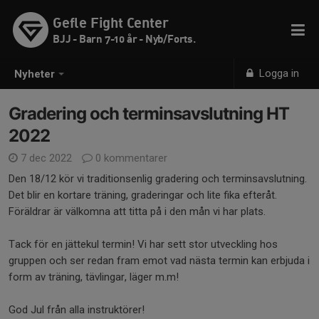
Gefle Fight Center
BJJ - Barn 7-10 år - Nyb/Forts.
Logga in
Nyheter
Gradering och terminsavslutning HT
2022
7 dec 2022
0 kommentarer
Den 18/12 kör vi traditionsenlig gradering och terminsavslutning.
Det blir en kortare träning, graderingar och lite fika efteråt.
Föräldrar är välkomna att titta på i den mån vi har plats.
Tack för en jättekul termin! Vi har sett stor utveckling hos
gruppen och ser redan fram emot vad nästa termin kan erbjuda i
form av träning, tävlingar, läger m.m!
God Jul från alla instruktörer!