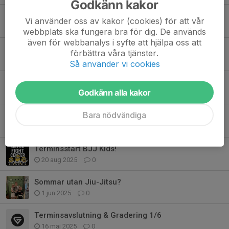
Godkänn kakor
Graderingsförändringar
Vi använder oss av kakor (cookies) för att vår
11 jan, 14:11
0
webbplats ska fungera bra för dig. De används
även för webbanalys i syfte att hjälpa oss att
Terminsstart 18/1
förbättra våra tjänster.
4 jan, 09:28
0
Så använder vi cookies
Terminsavslutning 18/12
Godkänn alla kakor
6 nov 2025
0
Bara nödvändiga
Kommande tävling i Gävle 29/11
19 sep 2025
0
Terminsstart BJJ Kids!
20 aug 2025
0
Sommar utan Jiu-Jitsu?
1 jun 2025
0
Terminsavslutning & Gradering 1/6
16 maj 2025
0