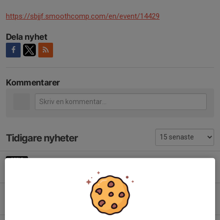
https://sbjjf.smoothcomp.com/en/event/14429
Dela nyhet
Kommentarer
Tidigare nyheter
Gradering & Säsongsavslutning
18 maj, 10:22
0
Inget barnpass på påskdagen (5/4)
3 apr, 10:02
0