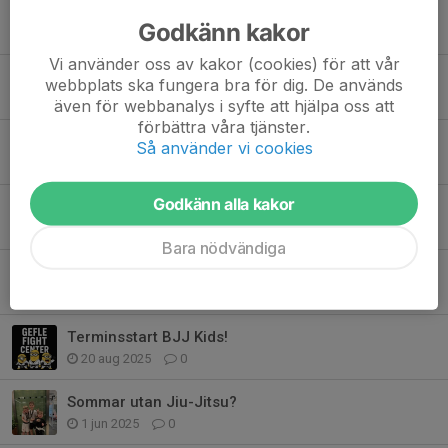
Tävlingar att hålla koll på VT-26
Godkänn kakor
23 jan, 16:42
0
Vi använder oss av kakor (cookies) för att vår
Graderingsförändringar
webbplats ska fungera bra för dig. De används
11 jan, 14:11
0
även för webbanalys i syfte att hjälpa oss att
förbättra våra tjänster.
Terminsstart 18/1
Så använder vi cookies
4 jan, 09:28
0
Godkänn alla kakor
Terminsavslutning 18/12
6 nov 2025
0
Bara nödvändiga
Kommande tävling i Gävle 29/11
19 sep 2025
0
Terminsstart BJJ Kids!
20 aug 2025
0
Sommar utan Jiu-Jitsu?
1 jun 2025
0