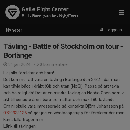
Gefle Fight Center
BJJ - Barn 7-10 år - Nyb/Forts.
Logga in
Nyheter
Tävling - Battle of Stockholm on tour -
Borlänge
31 jan 2024
0 kommentarer
Hej alla föräldrar och barn!
Det kommer att vara en tävling i Borlänge den 24/2 - där man
kan tävla både i dräkt (Gi) och utan (NoGi). Passa på att tävla
och ha roligt då! Det är en mindre tävling än Nordic Open som vi
åkt till senaste åren, bara tre mattor och max 180 tävlande.
Om ni skulle vara intresserade så kontakta Björn Johansson på
0739933135
så gör jag en whatsappgrupp för föräldrar där man
kan ställa frågor mm.
Länk till tävlingen: