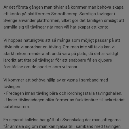
Är det första gången man tävlar så kommer man behöva skapa
ett konto på plattformen Smoothcomp. Samtliga tävlingar i
Sverige använder plattformen, vilket gör det tämligen smidigt att
anmäla sig till tävlingar när man väl har skapat ett konto.
Vi hoppas naturligtvis att så många som möjligt passar på att
tävla när vi anordnar en tävling. Om man inte vill tävla kan vi
starkt rekommendera att ändå vara på plats, då det är väldigt
lärorikt att titta på tävlingar för att snabbare få en djupare
förståelse om de sporter som vi tränar.
Vi kommer att behöva hjälp av er vuxna i samband med
tävlingen:
- Fredagen innan tävling bära och iordningsställa tävlingshallen.
- Under tävlingsdagen olika former av funktionärer till sekretariat,
cafeteria mm.
En separat kallelse har gått ut i Svenskalag där man jättegärna
får anmäla sig om man kan hjälpa till i samband med tävlingen