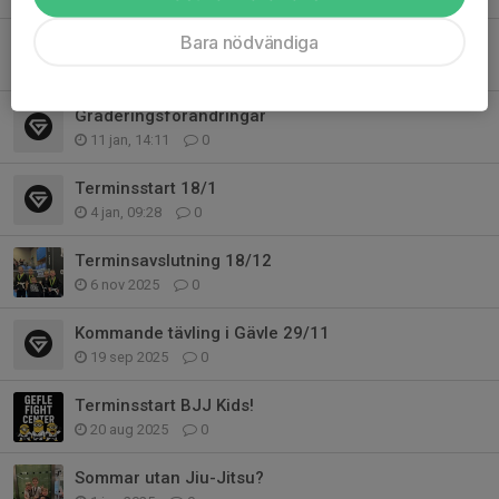
Bara nödvändiga
Tävlingar att hålla koll på VT-26
23 jan, 16:42
0
Graderingsförändringar
11 jan, 14:11
0
Terminsstart 18/1
4 jan, 09:28
0
Terminsavslutning 18/12
6 nov 2025
0
Kommande tävling i Gävle 29/11
19 sep 2025
0
Terminsstart BJJ Kids!
20 aug 2025
0
Sommar utan Jiu-Jitsu?