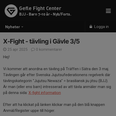
Gefle Fight Center
BJJ - Barn 7-10 år - Nyb/Forts.
Logga in
Nyheter
X-Fight - tävling i Gävle 3/5
25 apr 2025
0 kommentarer
Hej!
Vi kommer att anordna en tävling på Träffen i Sätra den 3 maj.
Tävlingen går efter Svenska Jujutsufederationens regelverk där
tävlingskategorin "Jujutsu Newaza" = brasiliansk jiu jitsu (BJJ).
Är man (eller ens barn) intresserad av att tävla anmäler man sig
på denna sida:
X-fight information
Efter att ha klickat på länken klickar man på den blå knappen
Anmäl/Register uppe till höger.