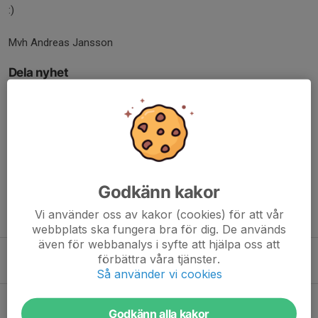
:)
Mvh Andreas Jansson
Dela nyhet
Kommentarer
Godkänn kakor
Vi använder oss av kakor (cookies) för att vår
Tidigare nyheter
webbplats ska fungera bra för dig. De används
även för webbanalys i syfte att hjälpa oss att
Gradering & Säsongsavslutning
förbättra våra tjänster.
18 maj, 10:22
0
Så använder vi cookies
Inget barnpass på påskdagen (5/4)
Godkänn alla kakor
3 apr, 10:02
0